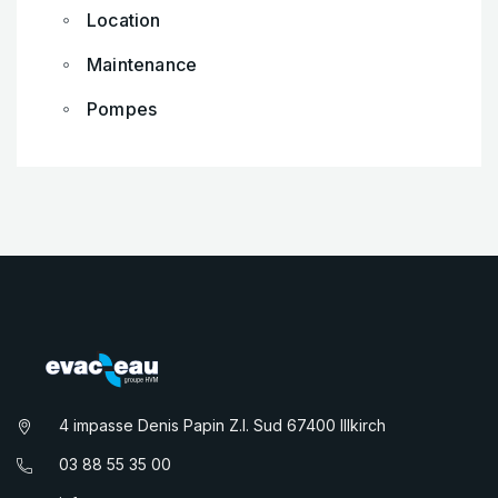
Location
Maintenance
Pompes
4 impasse Denis Papin Z.I. Sud 67400 Illkirch
03 88 55 35 00