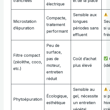
tranchées
et de la place
électrique
Sensible aux
Compacte,
Microstation
longues
Se
traitement
d’épuration
périodes sans
si 
performant
effluent
fré
Peu de
surface,
Filtre compact
pas de
Coût d’achat
(zéolithe, coco,
moteur,
plus élevé
(id
etc.)
entretien
réduit
Sensible au
Écologique,
gel, nécessite
si 
Phytoépuration
esthétique
un entretien
hiv
végétal
irr