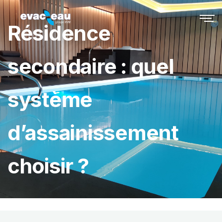
Résidence
secondaire : quel
système
d’assainissement
choisir ?