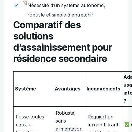
Nécessité d’un système autonome,
robuste et simple à entretenir
Comparatif des
solutions
d’assainissement pour
résidence secondaire
Ada
us
Système
Avantages
Inconvénients
int
?
Robuste,
Fosse toutes
Requiert un
sans
eaux +
terrain filtrant
alimentation