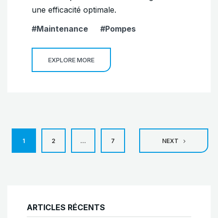
une efficacité optimale.
Maintenance
Pompes
EXPLORE MORE
Pagination
1
2
…
7
NEXT
des
publications
ARTICLES RÉCENTS