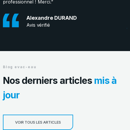
professionnel ! Merci.”
s
p
Alexandre DURAND
Avis vérifié
Blog evac-eau
Nos derniers articles
mis à
jour
VOIR TOUS LES ARTICLES