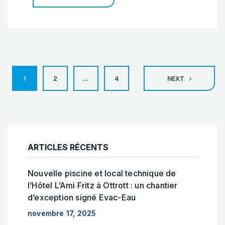
Pagination
1
2
…
4
NEXT
des
publications
ARTICLES RÉCENTS
Nouvelle piscine et local technique de
l’Hôtel L’Ami Fritz à Ottrott : un chantier
d’exception signé Evac-Eau
novembre 17, 2025