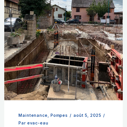
Maintenance
,
Pompes
/
août 5, 2025
/
Par evac-eau