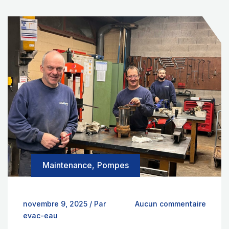
Maintenance
,
Pompes
novembre 9, 2025
/
Par
Aucun commentaire
evac-eau