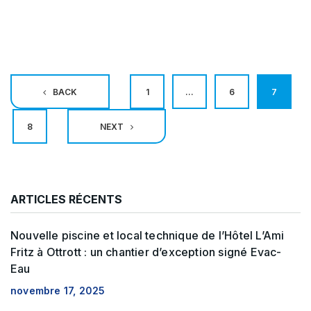
Pagination
BACK
1
…
6
7
des
8
NEXT
publications
ARTICLES RÉCENTS
Nouvelle piscine et local technique de l’Hôtel L’Ami
Fritz à Ottrott : un chantier d’exception signé Evac-
Eau
novembre 17, 2025